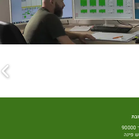
בת
ת"ד 90000
 פינה