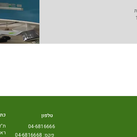
ת
כתו
טלפון
04-6816666
ראש
פקס: 04-6816668