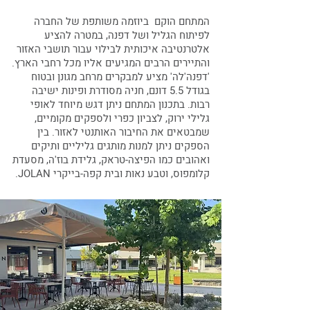
המתחם הוקם ביוזמה משותפת של החברה
לפיתוח הגליל ושל דפנה, במטרה להציע
אלטרנטיבה איכותית לבילוי עבור תושבי האזור
והתיירים הרבים המגיעים אליו מכל רחבי הארץ.
'דפנה'לה' מציע למבקרים מרחב מגונן ובטוח
בגודל 5.5 דונם, חניה מסודרת ופינות ישיבה
רבות. בתכנון המתחם ניתן דגש מיוחד לאופי
גלילי ירוק, לצביון כפרי ולספקים מקומיים,
שמבטאים את החיבור האותנטי לאזור. בין
הספקים ניתן למנות מותגים גליליים ותיקים
ואהובים כמו הפיצה-טראק, גלידת בוז'ה, מסעדת
קלומפוס, וטבע נאות ובית קפה-בייקרי JOLAN.