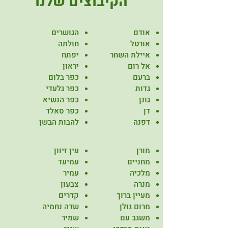
הקיבוצים שלנו
אודם
הגושרים
אורטל
חולתה
איילת השחר
יפתח
אל רום
יראון
ברעם
כפר בלום
גדות
כפר גלעדי
גונן
כפר הנשיא
דן
כפר סאלד
דפנה
להבות הבשן
מורן
עין זיוון
מחניים
עמיעד
מלכיה
עמיר
מנרה
צבעון
מעיין ברוך
קדרים
מרום גולן
שדה נחמיה
משגב עם
שמיר