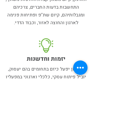
התחשבות בדעות החברים, צרכיהם
ומגבלותיהם, קיום שת"פ ופתיחות פנימה
לארגון והחוצה לאזור, וכבוד הדדי.
יזמות וחדשנות
הארגון יפעל כיזם בתחומים בהם יעסוק,
יוביל פיתוח עסקי, כלכלי וארגוני במפעליו
ועם היישובים החברים בו. לשם כך הארגון
ישמר ויפתח יכולת כספית וניהולית אשר
תאפשר יזום פעולות והובלתן; יפתח
פרויקטים חדשים בתחומי החקלאות,
התעשייה, הידע ועוד.