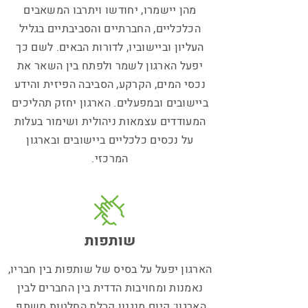
מהן יישמרו, יחודשו ויתרבו המשאבים
הכלכליים, החברתיים והסביבתיים בגליל
העליון וביישוביו, לדורות הבאים. לשם כך
יפעל הארגון לשמר ולפתח בין השאר את
נכסי המים, הקרקע, הסביבה הפיזית והידע
ביישובים ובמפעלים. הארגון יחזק תהליכים
המעודדים עצמאות ניהולית ושימור בעלות
על נכסים כלכליים ביישובים ובארגון
המרכזי.
שותפות
הארגון יפעל על בסיס של שותפות בין חבריו,
נאמנות ומחויבות הדדית בין החברים לבין
הארגון; קיום מנגנון קבלת החלטות משתף,